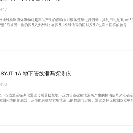
447
计通过检测流体流动对超声波产生的影响来对液体流量进行测量，其利用的是“时差法
管壁2后被另一侧的探头2接收到；在探头1发射信号的同时探头2也发出同样的信号
SYJT-1A 地下管线泄漏探测仪
433
-1A 地下管线泄漏探测仪通过传感器拾取地下压力管道破损泄漏所产生的振动信号来准
检测环境的传感器，从而能有效地实现泄漏点的检测与定位。通过选择该检测仪器中配
号，以满足不同材质/管径管道、不同工作地段(埋层介质)的泄漏检测需要。为了提高
除工频干扰;提供环境降噪的功能以降低环境干扰对泄漏检测的影响。此外，本检测仪
数值来判断泄漏大小的功能。因此，全新的SSYJT-1A 地下管线泄漏探测仪提供了