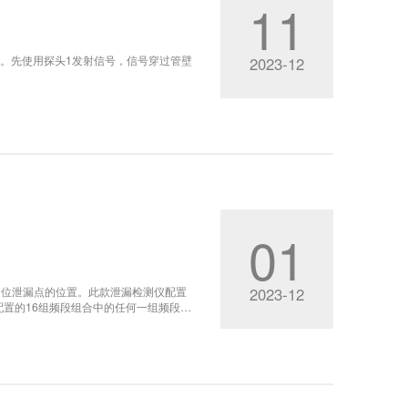
11
”。先使用探头1发射信号，信号穿过管壁
2023-12
01
确定位泄漏点的位置。此款泄漏检测仪配置
2023-12
置的16组频段组合中的任何一组频段来
实际检测的效果，本检测仪提供工频降噪
器还为泄漏检测操作者提供了通过视觉显
更加有效的泄漏检测功能和操作方式。