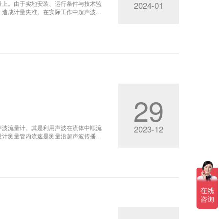
量上。由于实地安装、运行条件与技术监
2024-01
，造成计量失准。在实际工作中超声波明
证工作刚刚起步，验证技术不是很成熟，
验证是流量计正常使用前必做而紧迫的工
29
声波流量计。其是利用声波在流体中顺流
2023-12
量计测量管内流速是测量沿超声波传播途
的线平均速度准确的转换为管道截面的面