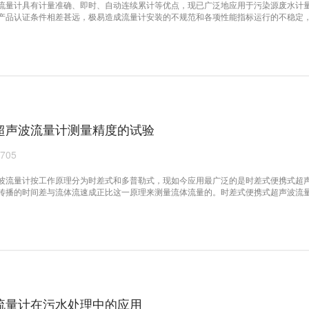
流量计具有计量准确、即时、自动连续累计等优点，现已广泛地应用于污染源废水计
产品认证条件相差甚远，极易造成流量计安装的不规范和各项性能指标运行的不稳定
装较为普及，但安装质量、计量准确性及稳定性能并不乐观。应该说实地安装后的验
作相对滞后，因此，寻找到在现场比较实用、操作性强的验证方法对其计量准确性的
超声波流量计测量精度的试验
705
波流量计按工作原理分为时差式和多普勒式，现如今应用最广泛的是时差式便携式超
传播的时间差与流体流速成正比这一原理来测量流体流量的。时差式便携式超声波流
均速度而不是沿管道截面平均分布的面平均速度。因此，需要将超声波流量计测量出
才能保证超声波流量计的测量准确性。
流量计在污水处理中的应用