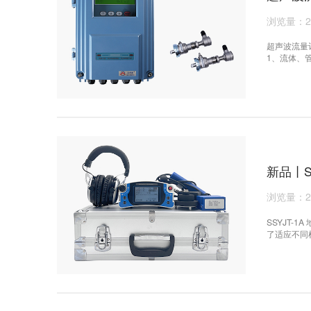
浏览量：2
超声波流量
1、流体、
新品丨S
浏览量：2
SSYJT
了适应不同
检测泄漏信
的功能以消
示以及定量