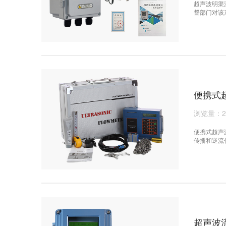
超声波明渠
督部门对该
渠流量计安
导致这项工
作。
便携式
浏览量：2
便携式超声
传播和逆流
径上的线平
平均速度，
超声波