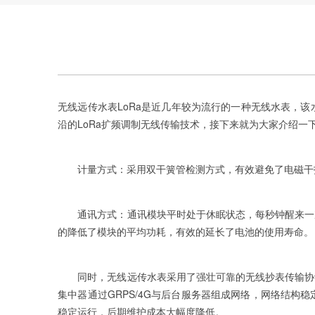
无线远传水表LoRa是近几年较为流行的一种无线水表，
沿的LoRa扩频调制无线传输技术，接下来就为大家介绍一下
计量方式：采用双干簧管检测方式，有效避免了电磁干
通讯方式：通讯模块平时处于休眠状态，每秒钟醒来一次
的降低了模块的平均功耗，有效的延长了电池的使用寿命。
同时，无线远传水表采用了强壮可靠的无线抄表传输协议
集中器通过GRPS/4G与后台服务器组成网络，网络结
稳定运行，后期维护成本大幅度降低。