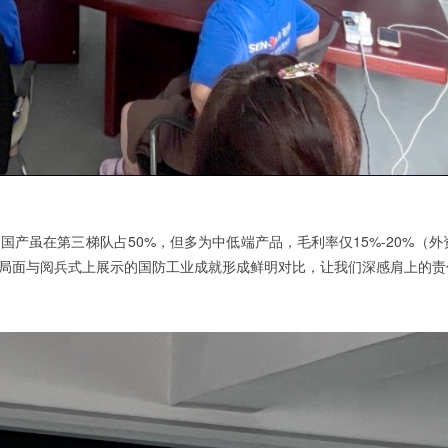
虽在第三梯队占50%，但多为中低端产品，毛利率仅15%-20%（外资
。这种局面与阅兵式上展示的国防工业成就形成鲜明对比，让我们深感肩上的