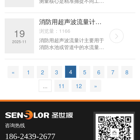
测量核心是精准捕捉不同工作
模式下的电流 / 电压变化，结
合工作周期计算平均功耗（电
消防用超声波流量计是起啥作用
池续航关键指标），以下是分
步骤、可操作的测量方案，涵
19
浏览量：1166
盖工具选择、测试流程、数据
消防用超声波流量计主要用于
计算及注意事项
2025-11
消防水池或管道中的水流量测
量，其核心作用是通过非接触
式技术实时监测水流数据，为
消防系统运行和应急管理提供
4
«
1
2
3
5
6
7
8
关键支持‌
...
11
12
»
咨询热线
186-2439-2677