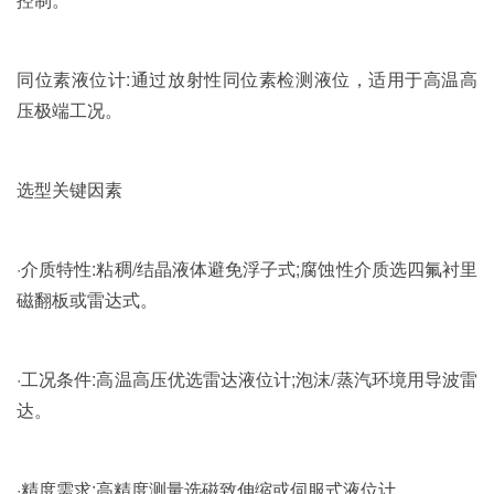
同位素液位计:通过放射性同位素检测液位，适用于高温高
压极端工况。
选型关键因素
·介质特性:粘稠/结晶液体避免浮子式;腐蚀性介质选四氟衬里
磁翻板或雷达式。
·工况条件:高温高压优选雷达液位计;泡沫/蒸汽环境用导波雷
达。
·精度需求:高精度测量选磁致伸缩或伺服式液位计。