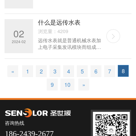
意事项等方面。
什么是远传水表
02
浏览量：4209
远传水表就是普通机械水表加
2024-02
上电子采集发讯模块而组成，
电子模块完成信号采集、数据
处理、存储并将数据通过通信
线路上传给中继器、或手持式
8
«
1
2
3
4
5
6
7
的抄表器。
9
10
»
咨询热线
186-2439-2677