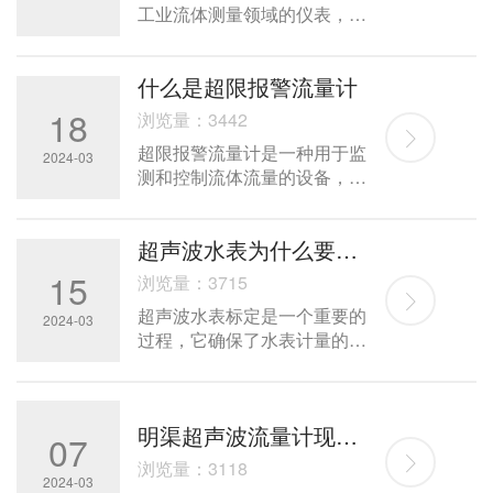
工业流体测量领域的仪表，其
称之为接液式超声波流量计。
基本原理是法拉第电磁感应定
律。它通过测量导电液体在磁
什么是超限报警流量计
场中运动时产生的感应电势来
推算流量，具有测量准确、响
18
浏览量：3442
应速度快、可靠性高等优点，
超限报警流量计是一种用于监
因此在液体流量测量中得到了
2024-03
测和控制流体流量的设备，广
广泛应用。
泛应用于各种工业领域。随着
科技的不断发展，超限报警流
超声波水表为什么要做出厂标定
量计的性能和功能也得到了不
断提升，为工业生产和流程控
15
浏览量：3715
制提供了更加可靠和高效的手
超声波水表标定是一个重要的
段。
2024-03
过程，它确保了水表计量的准
确性和可靠性。在这个过程
中，我们会使用到一系列专业
的设备和技术，以确保水表的
明渠超声波流量计现场运行准确性验证方法的探讨
准确性和精度。下面，我们将
07
详细介绍超声波水表标定的过
浏览量：3118
2024-03
程，包括其重要性、方法和注