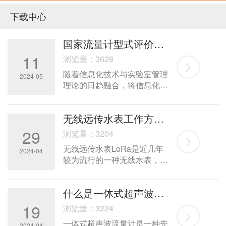
下载中心
国家流量计型式评价实验室信息化管理平台
11
浏览量：3628
随着信息化技术与实验室管理
2024-05
理论的日趋融合，将信息化管
理理念全面运用到型式评价实
验室曰常管理之中，提高实验
无线远传水表工作方式简介
室工作效率、运行效益和服务
质量，增强综合服务能力，已
29
浏览量：3204
成为实验室科学发展的必然选
无线远传水表LoRa是近几年
择。在建设国家流量计型式评
2024-04
较为流行的一种无线水表，该
价验室的过程中，我们充分贯
水表抄表方式为无线远程集中
彻信息化管理理念，着力解决
抄表。圣世援生产的无线远传
人为操纵试验数据、人为伪造
什么是一体式超声波流量计
水表根据水表无线抄表的功
检测结论、借故删减检测项目
耗、传输距离、抗干扰等方面
19
等问题，达到资源配置优化、
浏览量：3224
的要求，采用前沿的LoRa扩
信息公开共享、运行全程监
一体式超声波流量计是一种先
2024-04