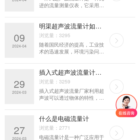
频调制无线传输技术，接下来
督，实现型评工作科学严谨、
进的流量测量仪表，它采用超
就为大家介绍一下无线远传水
客观公正、合法合规的目的。
声波原理进行流量测量，具有
表LoRa的工作方式。
高精度、高可靠性、非侵入式
明渠超声波流量计如何测量污水流量
测量等优点，广泛应用于各种
流体管道中。本文将从一体式
09
浏览量：3295
超声波流量计的原理、特点、
随着国民经济的提高，工业技
应用领域等方面进行详细介
2024-04
术的迅速发展，环境污染问题
绍。
也越来越严重了，尤其是污水
的排放需要计量是一项很大的
插入式超声波流量计维护的要领
工程。因此，为了节省人力、
准确地计量，我们可以采用明
29
浏览量：3259
渠超声波流量计来进行，下面
插入式超声波流量厂家利用超
我们简单了解一下。
2024-03
声波可以透过物体的特性，在
流体管道外设置超声波发送装
置，测量管内流体流速。我们
什么是电磁流量计
称这种形式为clampon型流。
它主要应用于大口径管道流量
27
浏览量：2771
测量，有时需要在管内直接开
电磁流量计是一种广泛应用于
口安装超声波发送装置，这时
2024-03